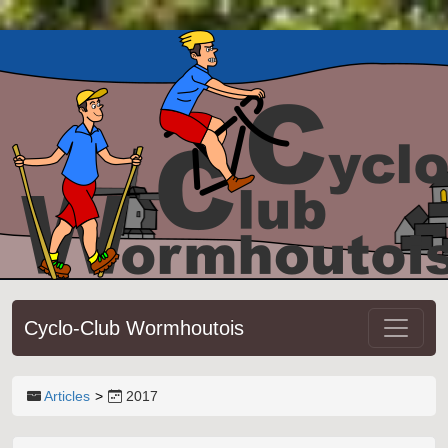
Cyclo-Club Wormhoutois
Articles
2017