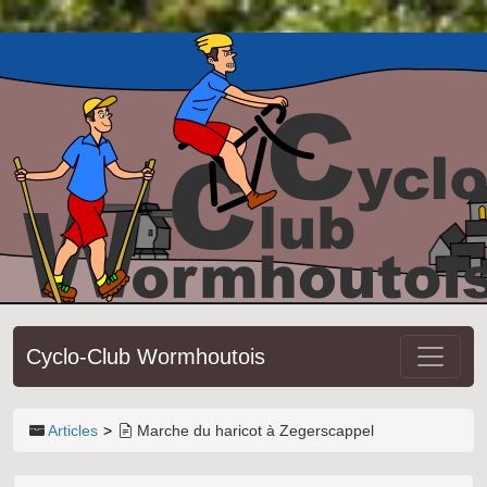
Cyclo-Club Wormhoutois
Articles
Marche du haricot à Zegerscappel