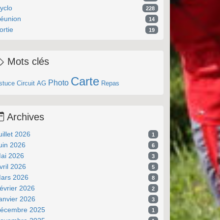
yclo
228
éunion
14
ortie
19
Mots clés
Carte
Photo
stuce
Circuit
AG
Repas
Archives
uillet 2026
1
uin 2026
6
ai 2026
3
vril 2026
5
ars 2026
8
évrier 2026
2
anvier 2026
3
écembre 2025
1