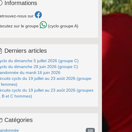
Informations
etrouvez-nous sur
iscutez sur le groupe
(cyclo groupe A)
Derniers articles
yclo du dimanche 5 juillet 2026 (groupe C)
yclo du dimanche 28 juin 2026 (groupe C)
andonnée du mardi 16 juin 2026
ircuits cyclo du 19 juillet au 23 août 2026 (groupe
 femmes)
ircuits cyclo du 19 juillet au 23 août 2026 (groupes
, B et C hommes)
Catégories
andonnée
110