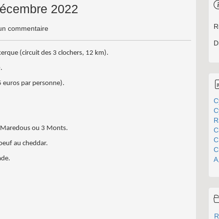
décembre 2022
R
n commentaire
D
rque (circuit des 3 clochers, 12 km).
.
5 euros par personne).
C
C
R
ion Maredous ou 3 Monts.
C
C
boeuf au cheddar.
C
ade.
A
R