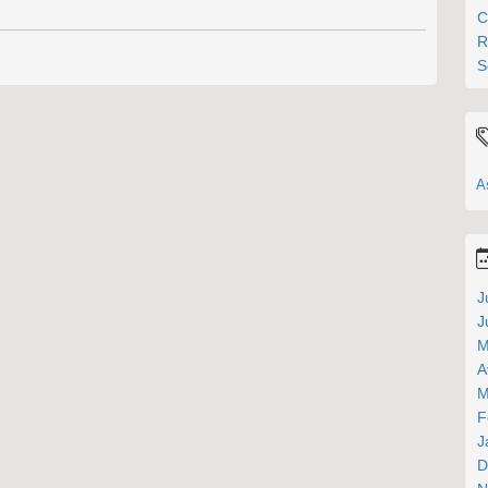
C
R
S
A
J
J
M
A
M
F
J
D