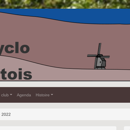
 club
Agenda
Histoire
e 2022