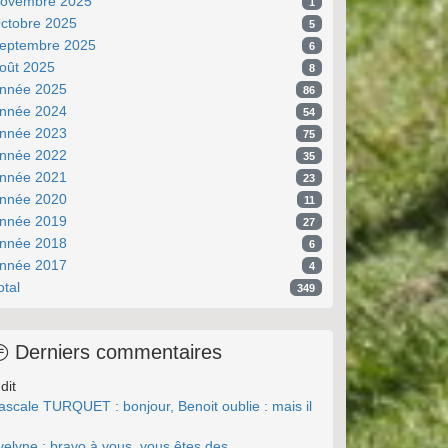
ovembre 2025
1
ctobre 2025
5
eptembre 2025
6
oût 2025
8
nnée 2025
86
nnée 2024
54
nnée 2023
75
nnée 2022
35
nnée 2021
23
nnée 2020
11
nnée 2019
27
nnée 2018
6
nnée 2017
4
otal
349
Derniers commentaires
dit
ascale TURQUET : bonjour, Benoit oublie : mais il
.
velyne : bravo à vous, vous êtes des ...