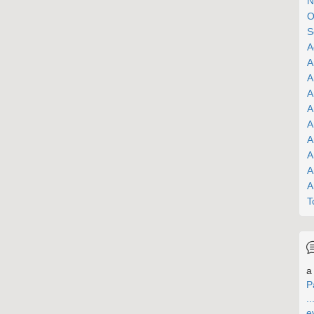
N
O
S
A
A
A
A
A
A
A
A
A
A
T
a 
P
..
e