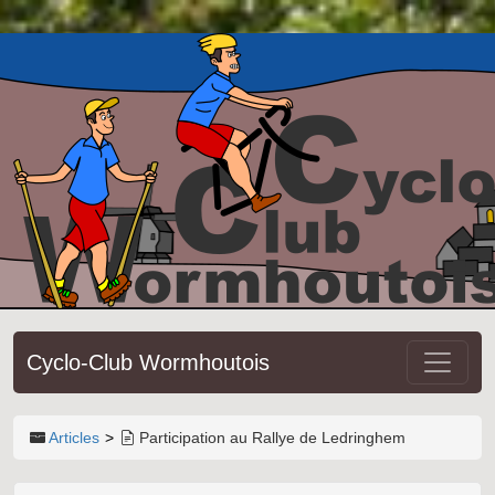
Cyclo-Club Wormhoutois
Articles
Participation au Rallye de Ledringhem