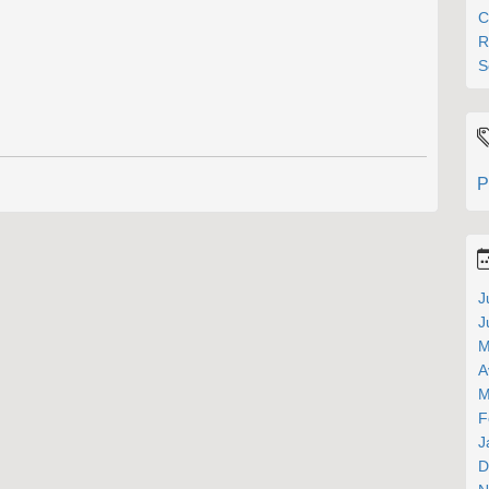
C
R
S
P
J
J
M
A
M
F
J
D