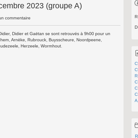
cembre 2023 (groupe A)
R
n commentaire
D
dier, Didier et Gaëtan se sont retrouvés à 9h00 pour un
ghem, Arnèke, Rubrouck, Buysscheure, Noordpeene,
 Oudezeele, Herzeele, Wormhout.
C
C
R
C
C
C
A
R