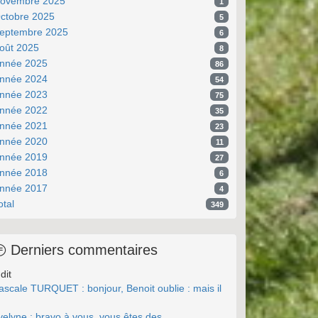
ovembre 2025
1
ctobre 2025
5
eptembre 2025
6
oût 2025
8
nnée 2025
86
nnée 2024
54
nnée 2023
75
nnée 2022
35
nnée 2021
23
nnée 2020
11
nnée 2019
27
nnée 2018
6
nnée 2017
4
otal
349
Derniers commentaires
dit
ascale TURQUET : bonjour, Benoit oublie : mais il
.
velyne : bravo à vous, vous êtes des ...