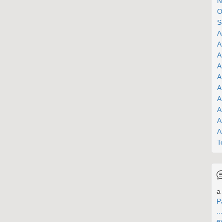
N
O
S
A
A
A
A
A
A
A
A
A
A
T
a 
P
..
e