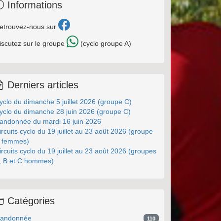
Informations
etrouvez-nous sur
iscutez sur le groupe
(cyclo groupe A)
Derniers articles
yclo du dimanche 5 juillet 2026 (groupe C)
yclo du dimanche 28 juin 2026 (groupe C)
andonnée du mardi 16 juin 2026
ircuits cyclo du 19 juillet au 23 août 2026 (groupe
 femmes)
ircuits cyclo du 19 juillet au 23 août 2026 (groupes
, B et C hommes)
Catégories
andonnée
110