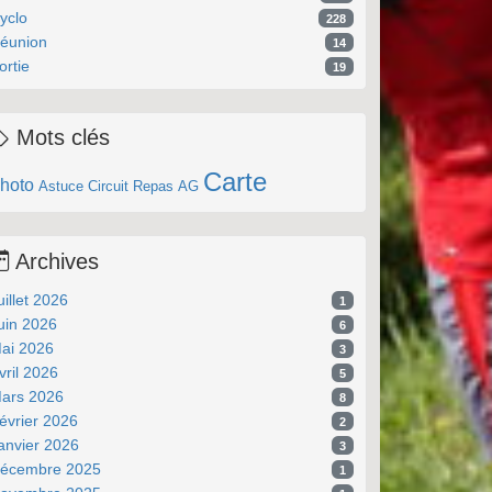
yclo
228
éunion
14
ortie
19
Mots clés
Carte
hoto
Astuce
Circuit
Repas
AG
Archives
uillet 2026
1
uin 2026
6
ai 2026
3
vril 2026
5
ars 2026
8
évrier 2026
2
anvier 2026
3
écembre 2025
1