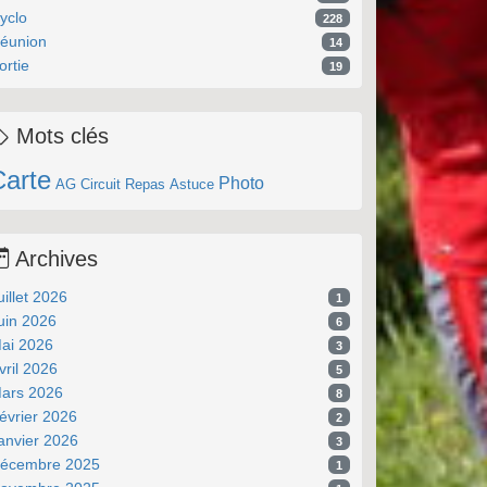
yclo
228
éunion
14
ortie
19
Mots clés
Carte
Photo
AG
Circuit
Repas
Astuce
Archives
uillet 2026
1
uin 2026
6
ai 2026
3
vril 2026
5
ars 2026
8
évrier 2026
2
anvier 2026
3
écembre 2025
1