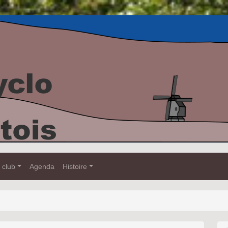
 club
Agenda
Histoire