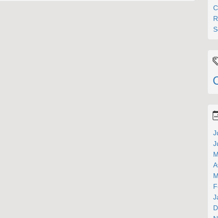
C
R
S
J
J
M
A
M
F
J
D