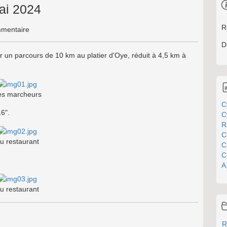
ai 2024
R
mentaire
D
r un parcours de 10 km au platier d'Oye, réduit à 4,5 km à
es marcheurs
C
16".
C
R
C
u restaurant
C
C
A
u restaurant
R