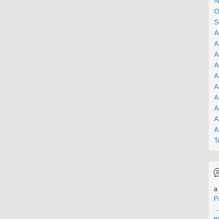
N
O
S
A
A
A
A
A
A
A
A
A
A
T
a 
P
..
e