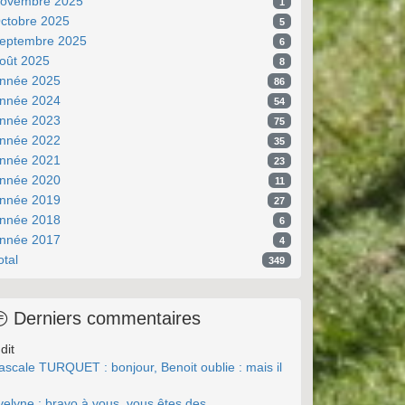
ovembre 2025
1
ctobre 2025
5
eptembre 2025
6
oût 2025
8
nnée 2025
86
nnée 2024
54
nnée 2023
75
nnée 2022
35
nnée 2021
23
nnée 2020
11
nnée 2019
27
nnée 2018
6
nnée 2017
4
otal
349
Derniers commentaires
dit
ascale TURQUET : bonjour, Benoit oublie : mais il
.
velyne : bravo à vous, vous êtes des ...