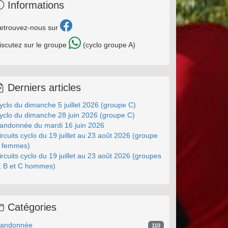
Informations
etrouvez-nous sur
iscutez sur le groupe
(cyclo groupe A)
Derniers articles
yclo du dimanche 5 juillet 2026 (groupe C)
yclo du dimanche 28 juin 2026 (groupe C)
andonnée du mardi 16 juin 2026
ircuits cyclo du 19 juillet au 23 août 2026 (groupe
 femmes)
ircuits cyclo du 19 juillet au 23 août 2026 (groupes
, B et C hommes)
Catégories
andonnée
110