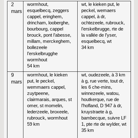
2
wormhout,
wt, le kieken put, le
esquelbecq, zeggers
peckel, wemaers
mars
cappel, eringhem,
cappel, à dr,
drincham, looberghe,
ochtezeele, rubrouck,
bourbourg, cappel
l’erskelbrugge, rte de
brouck, pont l’abesse,
la vallée de l’yser,
millam, merckeghem,
esquelbecq, wt
bollezeele
34 km
l’erskelbrugghe
wormhout
54 km
9
wormhout, le kieken
wt, oudezeele, à 3 km
put, le peckel,
à g, rue verte, tout dr,
mars
wemmaers cappel,
les 6 che-mins,
zuytpeene,
winnezeele, watou,
clairmarais, arques, st
houtkerque, rue de
omer, st momelin,
l’hofland, D 947 à dr,
lederzeele, broxeele,
kruystraete à g,
rubrouck, wormhout
bambecque, suivre LF
59 km
1, pte rte de wylder, wt
35 km