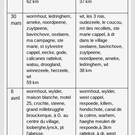
62 km
37 km
30
wormhout, ledringhem,
wt, les 3 rois,
arneke, noordpeene,
oudezeele, le coucou,
mars
zuytpeene,
mt des recollets, ste
bavinchove, oxelaere,
marie cappel, à dr
ma campagne, ste
dans le village
marie, st sylvestre
oxelaere, bavinchove,
cappel, eecke, gode,
zuytpeene,
calicanes rattekot,
noordpeene, arneke,
watou, droogland,
ledringhem, wt
winnezeele, herzeele,
38 km
wt
59 km
6
wormhout, wylder,
wormhout, wylder,
maison blanche, motel
west cappel,
avril
25, crochte, steene,
rexpoede, killem,
grand millebrugghe
hondschote, canal de
brouckerque, à G. au
la colme, warhem,
centre du village,
haeghe meulen dir
looberghe,lynck, pt
rexpoede,à 3km
l’abesse,
rattekot, à dr. west