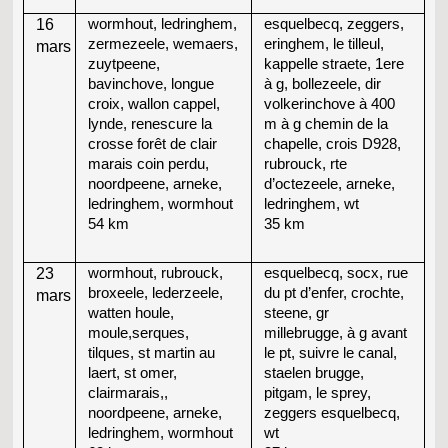
16
wormhout, ledringhem,
esquelbecq, zeggers,
zermezeele, wemaers,
eringhem, le tilleul,
mars
zuytpeene,
kappelle straete, 1ere
bavinchove, longue
à g, bollezeele, dir
croix, wallon cappel,
volkerinchove à 400
lynde, renescure la
m à g chemin de la
crosse forêt de clair
chapelle, crois D928,
marais coin perdu,
rubrouck, rte
noordpeene, arneke,
d’octezeele, arneke,
ledringhem, wormhout
ledringhem, wt
54 km
35 km
23
wormhout, rubrouck,
esquelbecq, socx, rue
broxeele, lederzeele,
du pt d’enfer, crochte,
mars
watten houle,
steene, gr
moule,serques,
millebrugge, à g avant
tilques, st martin au
le pt, suivre le canal,
laert, st omer,
staelen brugge,
clairmarais,,
pitgam, le sprey,
noordpeene, arneke,
zeggers esquelbecq,
ledringhem, wormhout
wt