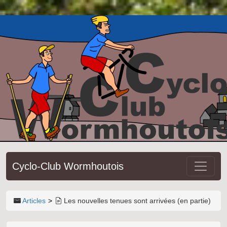
Cyclo-Club Wormhoutois
Articles
Les nouvelles tenues sont arrivées (en partie)