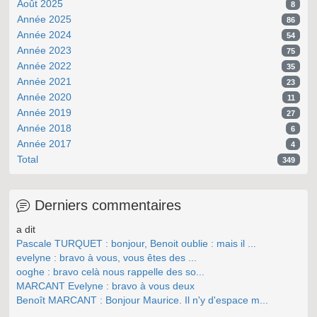
Août 2025
8
Année 2025
86
Année 2024
54
Année 2023
75
Année 2022
35
Année 2021
23
Année 2020
11
Année 2019
27
Année 2018
6
Année 2017
4
Total
349
Derniers commentaires
a dit
Pascale TURQUET : bonjour, Benoit oublie : mais il ...
evelyne : bravo à vous, vous êtes des ...
ooghe : bravo celà nous rappelle des so...
MARCANT Evelyne : bravo à vous deux
Benoît MARCANT : Bonjour Maurice. Il n'y d'espace m...