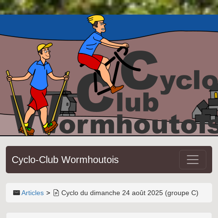
Cyclo-Club Wormhoutois
Articles
Cyclo du dimanche 24 août 2025 (groupe C)