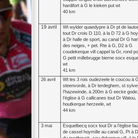
hardifort à G le kieken put wt
40 km
19 avril
Wt wylder quaedypre à Dr pt de lauto
tout Dr crois D 110, à la D 72 à G hoy
à Dr halle de sport, au canal Dr G h
des neiges, + pet. Rte à G, D2 à G
coudekerque vill cappel la Gr, rond po
G petit millebrugge bierne socx esqu
wt
41 km
26 avril
Wt les 3 rois oudezeele le coucou à G
steenvorde, à Dr terdeghem, st sylve
l’hazewinde, à 200m à G eecke gode,
l’église à G callicanes tout Dr Watou,
houtkerque herzeele, wt
44 km
3 mai
Esquelbecq socx tout Dr a l’église fa
de cassel hoymille au canal G, Pt à D
du puythouck, cou dekerque vill, à la