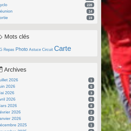
yclo
228
éunion
14
ortie
19
Mots clés
Carte
Photo
G
Repas
Astuce
Circuit
Archives
uillet 2026
1
uin 2026
6
ai 2026
3
vril 2026
5
ars 2026
8
évrier 2026
2
anvier 2026
3
écembre 2025
1