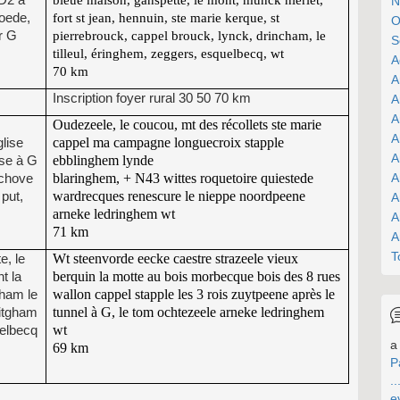
N
oede,
fort st jean, hennuin, ste marie kerque, st
O
r G
pierrebrouck, cappel brouck, lynck, drincham, le
S
tilleul, éringhem, zeggers, esquelbecq, wt
A
70 km
A
Inscription foyer rural 30 50 70 km
A
A
Oudezeele, le coucou, mt des récollets ste marie
A
cappel ma campagne longuecroix stapple
glise
A
ebblinghem lynde
ise à G
A
blaringhem, + N43 wittes roquetoire quiestede
nchove
wardrecques renescure le nieppe noordpeene
 put,
A
arneke ledringhem wt
A
71 km
A
T
Wt steenvorde eecke caestre strazeele vieux
e, le
berquin la motte au bois morbecque bois des 8 rues
t la
wallon cappel stapple les 3 rois zuytpeene après le
cham le
tunnel à G, le tom ochtezeele arneke ledringhem
pitgham
wt
uelbecq
a 
69 km
P
..
e