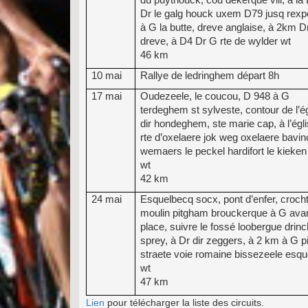
Dr le galg houck uxem D79 jusq rexp
à G la butte, dreve anglaise, à 2km D
dreve, à D4 Dr G rte de wylder wt
46
km
10 mai
Rallye de ledringhem départ 8h
17 mai
Oudezeele, le coucou, D 948 à G
terdeghem st sylveste, contour de l’é
dir hondeghem, ste marie cap, à l’égl
rte d’oxelaere jok weg oxelaere bavi
wemaers le peckel hardifort le kieken
wt
42 km
24 mai
Esquelbecq socx, pont d’enfer, crocht
moulin pitgham brouckerque à G avan
place, suivre le fossé loobergue drin
sprey, à Dr dir zeggers, à 2 km à G 
straete voie romaine bissezeele esq
wt
47 km
Lien
pour télécharger la liste des circuits.