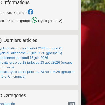
Informations
etrouvez-nous sur
iscutez sur le groupe
(cyclo groupe A)
Derniers articles
yclo du dimanche 5 juillet 2026 (groupe C)
yclo du dimanche 28 juin 2026 (groupe C)
andonnée du mardi 16 juin 2026
ircuits cyclo du 19 juillet au 23 août 2026 (groupe
 femmes)
ircuits cyclo du 19 juillet au 23 août 2026 (groupes
, B et C hommes)
Catégories
andonnée
110