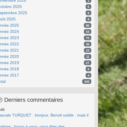
ovembre 2025
1
ctobre 2025
5
eptembre 2025
6
oût 2025
8
nnée 2025
86
nnée 2024
54
nnée 2023
75
nnée 2022
35
nnée 2021
23
nnée 2020
11
nnée 2019
27
nnée 2018
6
nnée 2017
4
otal
349
Derniers commentaires
dit
ascale TURQUET : bonjour, Benoit oublie : mais il
.
velyne : bravo à vous, vous êtes des ...