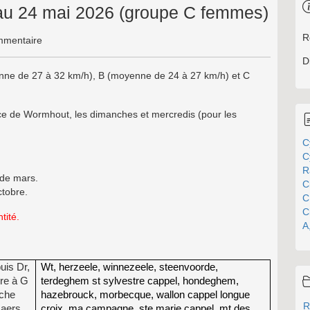
l au 24 mai 2026 (groupe C femmes)
R
mentaire
D
yenne de 27 à 32 km/h), B (moyenne de 24 à 27 km/h) et C
ace de Wormhout, les dimanches et mercredis (pour les
C
C
R
 de mars.
C
ctobre.
C
C
tité.
A
uis Dr,
Wt, herzeele, winnezeele, steenvoorde,
re à G
terdeghem st sylvestre cappel, hondeghem,
nche
hazebrouck, morbecque, wallon cappel longue
R
maers
croix, ma campagne, ste marie cappel, mt des