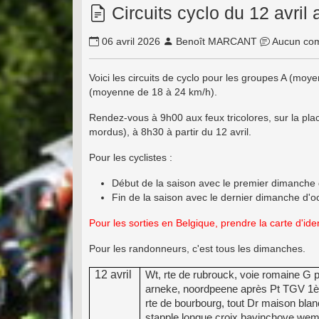
Circuits cyclo du 12 avri
06 avril 2026
Benoît MARCANT
Aucun com
Voici les circuits de cyclo pour les groupes A (mo
(moyenne de 18 à 24 km/h).
Rendez-vous à 9h00 aux feux tricolores, sur la pl
mordus), à 8h30 à partir du 12 avril.
Pour les cyclistes :
Début de la saison avec le premier dimanche
Fin de la saison avec le dernier dimanche d'o
Pour les sorties en Belgique, prendre la carte d'iden
Pour les randonneurs, c'est tous les dimanches.
12 avril
Wt, rte de rubrouck, voie romaine G p
arneke, noordpeene après Pt TGV 1è
rte de bourbourg, tout Dr maison bla
stapple longue croix bavinchove we