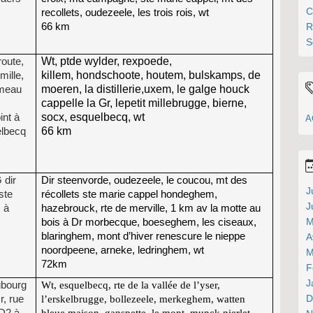
C
recollets, oudezeele, les trois rois, wt
R
66 km
S
Wt, ptde wylder, rexpoede,
route,
killem, hondschoote, houtem, bulskamps, de
mille,
moeren, la distillerie,uxem, le galge houck
ameau
cappelle
la Gr, lepetit millebrugge, bierne,
socx, esquelbecq, wt
int à
A
66 km
elbecq
 dir
Dir steenvorde, oudezeele, le coucou, mt des
J
ste
récollets ste marie cappel hondeghem,
J
 à
hazebrouck, rte de merville, 1 km av la motte au
M
bois à Dr morbecque, boeseghem, les ciseaux,
blaringhem, mont d’hiver renescure le nieppe
A
noordpeene, arneke, ledringhem, wt
M
72km
F
J
ubourg
Wt, esquelbecq, rte de la vallée de l’yser,
D
r, rue
l’erskelbrugge, bollezeele, merkeghem, watten
 D2 à
bleue maison, ganspette, le mont, munck nierlet,