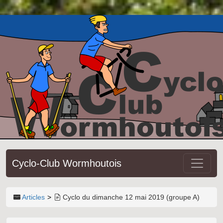
Cyclo-Club Wormhoutois
Articles
Cyclo du dimanche 12 mai 2019 (groupe A)