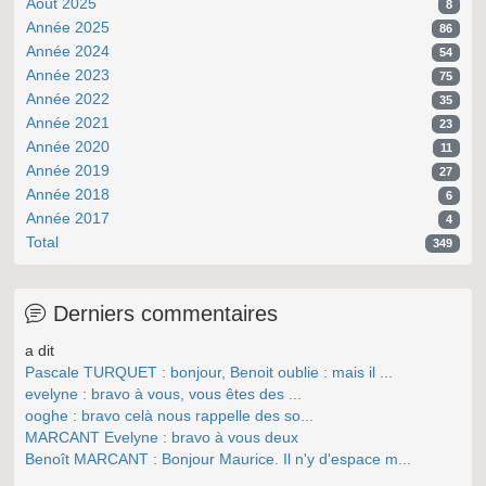
Août 2025
8
Année 2025
86
Année 2024
54
Année 2023
75
Année 2022
35
Année 2021
23
Année 2020
11
Année 2019
27
Année 2018
6
Année 2017
4
Total
349
Derniers commentaires
a dit
Pascale TURQUET : bonjour, Benoit oublie : mais il ...
evelyne : bravo à vous, vous êtes des ...
ooghe : bravo celà nous rappelle des so...
MARCANT Evelyne : bravo à vous deux
Benoît MARCANT : Bonjour Maurice. Il n'y d'espace m...