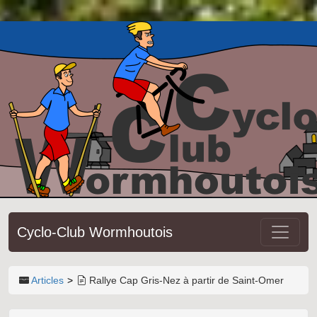
Cyclo-Club Wormhoutois
Articles
Rallye Cap Gris-Nez à partir de Saint-Omer