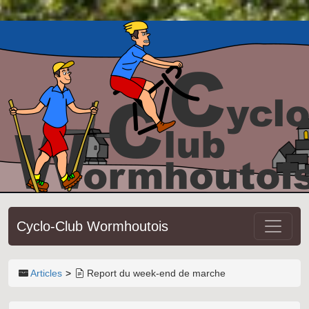
Cyclo-Club Wormhoutois
Articles
Report du week-end de marche