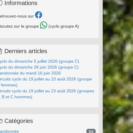
Informations
etrouvez-nous sur
iscutez sur le groupe
(cyclo groupe A)
Derniers articles
yclo du dimanche 5 juillet 2026 (groupe C)
yclo du dimanche 28 juin 2026 (groupe C)
andonnée du mardi 16 juin 2026
ircuits cyclo du 19 juillet au 23 août 2026 (groupe
 femmes)
ircuits cyclo du 19 juillet au 23 août 2026 (groupes
, B et C hommes)
Catégories
andonnée
110