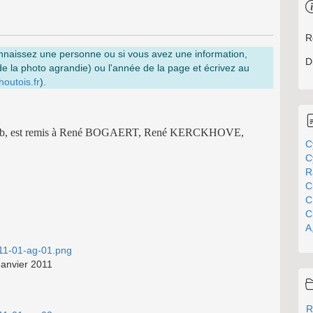
R
onnaissez une personne ou si vous avez une information,
D
de la photo agrandie) ou l'année de la page et écrivez au
utois.fr
).
du club, est remis à René BOGAERT, René KERCKHOVE,
C
C
R
C
C
C
A
Janvier 2011
R