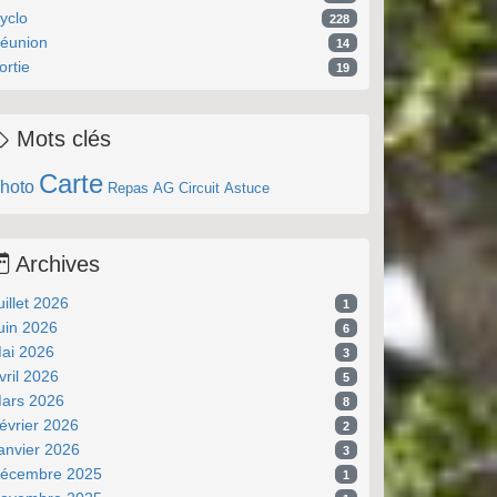
yclo
228
éunion
14
ortie
19
Mots clés
Carte
hoto
Repas
AG
Circuit
Astuce
Archives
uillet 2026
1
uin 2026
6
ai 2026
3
vril 2026
5
ars 2026
8
évrier 2026
2
anvier 2026
3
écembre 2025
1