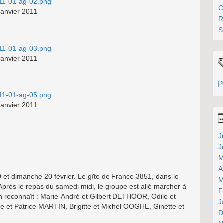
C
Janvier 2011
R
S
Janvier 2011
P
Janvier 2011
J
J
M
A
et dimanche 20 février. Le gîte de France 3851, dans le
M
. Après le repas du samedi midi, le groupe est allé marcher à
F
 on reconnaît : Marie-André et Gilbert DETHOOR, Odile et
J
e et Patrice MARTIN, Brigitte et Michel OOGHE, Ginette et
D