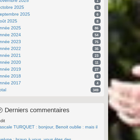
ovembre 2025
1
ctobre 2025
5
eptembre 2025
6
oût 2025
8
nnée 2025
86
nnée 2024
54
nnée 2023
75
nnée 2022
35
nnée 2021
23
nnée 2020
11
nnée 2019
27
nnée 2018
6
nnée 2017
4
otal
349
Derniers commentaires
dit
ascale TURQUET : bonjour, Benoit oublie : mais il
.
velyne : bravo à vous, vous êtes des ...